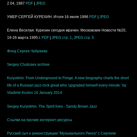
2.04, 1987
PDF
|
JPEG
УМЕР СЕРГЕЙ КУРЕХИН. Итоги 16 июля 1996
PDF
|
JPEG
Елена Веселая. Курехин сегодня мрачен. Московские Новости №20,
19-26 марта 1995 г.
PDF
|
JPEG стр. 1
,
JPEG стр. 5
Фонд Сергея Чубраева
Sergey Chubraev archive
Kuryokhin: From Underground to Fringe. A new biography charts the short
life of a Russian jazz-rock great who 'upgraded himself every minute.' by
Vladimir Kozlov 10 January 2014
Sergey Kuryokhin. The Spirit lives - Sandy Brown Jazz
Ссылки на прочие интернет-ресурсы
Русский сыч о реконструкции "Музыкального Ринга" с Сергеем