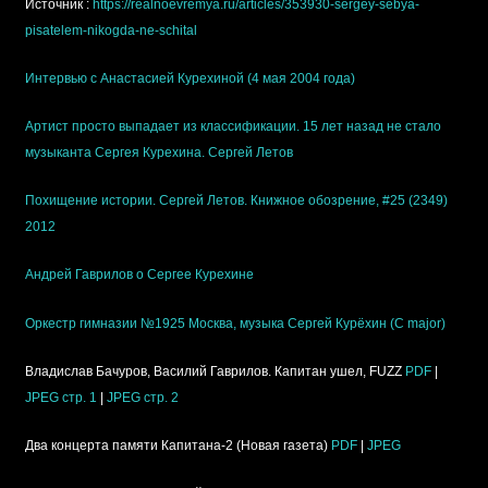
Источник :
https://realnoevremya.ru/articles/353930-sergey-sebya-
pisatelem-nikogda-ne-schital
Интервью с Анастасией Курехиной (4 мая 2004 года)
Артист просто выпадает из классификации. 15 лет назад не стало
музыканта Сергея Курехина. Сергей Летов
Похищение истории. Сергей Летов. Книжное обозрение, #25 (2349)
2012
Андрей Гаврилов о Сергее Курехине
Оркестр гимназии №1925 Москва, музыка Сергей Курёхин (C major)
Владислав Бачуров, Василий Гаврилов. Капитан ушел, FUZZ
PDF
|
JPEG стр. 1
|
JPEG стр. 2
Два концерта памяти Капитана-2 (Новая газета)
PDF
|
JPEG