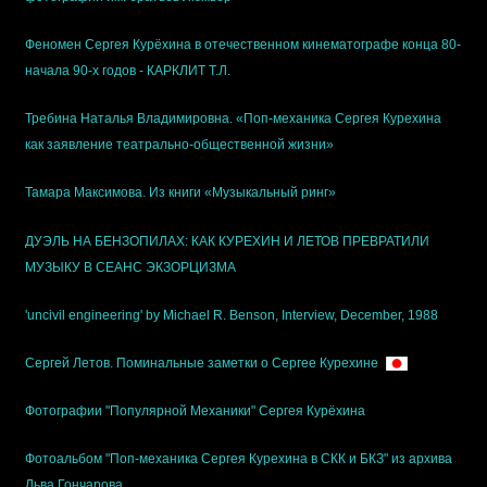
Феномен Сергея Курёхина в отечественном кинематографе конца 80-
начала 90-х годов - КАРКЛИТ Т.Л.
Требина Наталья Владимировна. «Поп-механика Сергея Курехина
как заявление театрально-общественной жизни»
Тамара Максимова. Из книги «Музыкальный ринг»
ДУЭЛЬ НА БЕНЗОПИЛАХ: КАК КУРЕХИН И ЛЕТОВ ПРЕВРАТИЛИ
МУЗЫКУ В СЕАНС ЭКЗОРЦИЗМА
'uncivil engineering' by Michael R. Benson, Interview, December, 1988
Сергей Летов. Поминальные заметки о Сергее Курехине
Фотографии "Популярной Механики" Сергея Курёхина
Фотоальбом "Поп-механика Сергея Курехина в СКК и БКЗ" из архива
Льва Гончарова