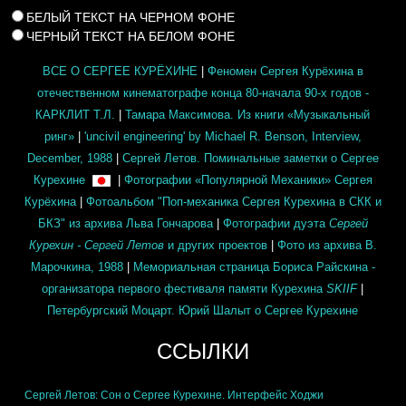
БЕЛЫЙ ТЕКСТ НА ЧЕРНОМ ФОНЕ
ЧЕРНЫЙ ТЕКСТ НА БЕЛОМ ФОНЕ
ВСЕ О СЕРГЕЕ КУРЁХИНЕ
|
Феномен Сергея Курёхина в
отечественном кинематографе конца 80-начала 90-х годов -
КАРКЛИТ Т.Л.
|
Тамара Максимова. Из книги «Музыкальный
ринг»
|
'uncivil engineering' by Michael R. Benson, Interview,
December, 1988
|
Сергей Летов. Поминальные заметки о Сергее
Курехине
|
Фотографии «Популярной Механики» Сергея
Курёхина
|
Фотоальбом "Поп-механика Сергея Курехина в СКК и
БКЗ" из архива Льва Гончарова
|
Фотографии дуэта
Сергей
Курехин - Сергей Летов
и других проектов
|
Фото из архива В.
Марочкина, 1988
|
Мемориальная страница Бориса Райскина -
организатора первого фестиваля памяти Курехина
SKIIF
|
Петербургский Моцарт. Юрий Шалыт о Сергее Курехине
ССЫЛКИ
Сергей Летов: Сон о Сергее Курехине. Интерфейс Ходжи