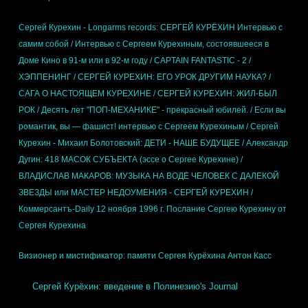
Сергей Курехин - Longarms records: СЕРГЕЙ КУРЁХИН Интервью с
самим собой / Интервью с Сергеем Курехиным, состоявшееся в
Доме Кино в 91-м или в 92-м году / CAPTAIN FANTASTIC - 2 /
ХЭППЕНИНГ / СЕРГЕЙ КУРЕХИН: ЕГО УРОК ДРУГИМ НАУКА? /
САГА О НАСТОЯЩЕМ КУРЕХИНЕ / СЕРГЕЙ КУРЕХИН: ЖИЛ-БЫЛ
РОК / Десять лет "ПОП-МЕХАНИКЕ" - прекрасный юбилей. / Если вы
романтик, вы — фашист! интервью с Сергеем Курехиным / Сергей
Курехин - Михаил Болотовский: ДЕТИ - НАШЕ БУДУЩЕЕ / Александр
Дугин: 418 МАСОК СУБЪЕКТА (эссе о Сергее Курехине) /
ВЛАДИСЛАВ МАКАРОВ: МУЗЫКА НА ВОДЕ ЧЕЛОВЕК С ДАЛЕКОЙ
ЗВЕЗДЫ или МАСТЕР НЕДОУМЕНИЯ - СЕРГЕЙ КУРЕХИН /
Коммерсантъ-Daily 12 ноября 1996 г. Послание Сергею Курехину от
Сергея Курехина
Визионер и мистификатор: памяти Сергея Курёхина Антон Касс
Сергей Курёхин: введение в Полинезию's Journal