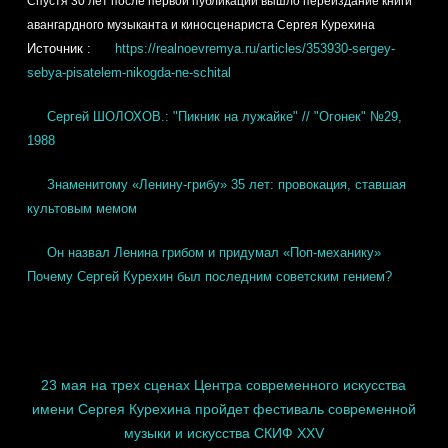
Спустя 30 лет после первой публикации вышло переиздание книги
авангардного музыканта и киносценариста Сергея Курехина
Источник :
https://realnoevremya.ru/articles/353930-sergey-
sebya-pisatelem-nikogda-ne-schital
Сергей ШОЛОХОВ.: "Пикник на лужайке" // "Огонек" №29,
1988
Знаменитому «Ленину-грибу» 35 лет: провокация, ставшая
культовым мемом
Он назвал Ленина грибом и придумал «Поп-механику»
Почему Сергей Курехин был последним советским гением?
23 мая на трех сценах Центра современного искусства
имени Сергея Курехина пройдет фестиваль современной
музыки и искусства СКИФ XXV