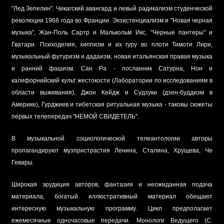
"Лед Зепелин". Чикагский авангард и левый радикализм студенческой
революции 1968 года во Франции. Экзистенциализм и "Новая черная
музыка", Жан-Поль Сартр и Малькольм Икс, "Черные пантеры" и
Гватари. Психоделия, хиппизм и их гуру во плоти Тимоти Лири,
музыкальный футуризм и дадаизм, новая итальянская правая музыка
и ранний фашизм. Сан Ра - посланник Сатурна, Нон и
калифорнийский культ жестокости (Лаборатории по исследованиям в
области выживания), Джон Кейдж и Судзуки (дзен-буддизм в
Америке), Гурджиев и тибетская ритуальная музыка - таковы сюжеты
первых телепередач "НЕМОЙ СВИДЕТЕЛЬ".
В музыкальной социологической телеантологии авторы
пропагандируют музпристрастия Ленина, Сталина, Хрущева, Че
Гевары.
Широкая эрудиция авторов, фантазия и неожиданная подача
материала, богатый иллюстративный материал обещают
интересную музыкальную программу. Цикл предполагает
ежемесячные одночасовые передачи. Монологи Ведущего (С.