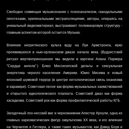
Свободно совмещая музыкознание с психоанализом, скандальными
гипотезами, оригинальными экстраполяциями, авторы, опираясь на
уникальный видеоматериал, выстраивают полижанровую структуру -
главным аспектом которой остается Музыка.
Влияние негритянского культа вуду на Луи Армстронга, ярко
проявившееся в нью-орлеанском джазе начала века. (Вудуистский
ритуал жертвоприношения мы видели в картине Алана Паркера
"Сердце ангела".) Блюз Миссисипской дельты и сексуальная
энергетика черного населения Америки. Юкио Мисима и новый
японский шумовой террор (в центре онтологическая связь онанизма
и харакири). Советская песня как форма музыкальных заимствований
и открытого идеологического плагиата. Советский джаз как форма
хасидизма. Советский рок как форма профилактической работы КГБ.
Загадочный лох-несский маг и чернокнижник Апистер Кроули, одна из
главных харизматических фигур оккультизма XX века, и его влияние
на Черчилля и Гитлера, а также таких музыкантов, как Дэвид Боуи и