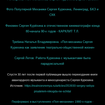
Фото Популярной Механики Сергея Курехина, Ленинград, БКЗ и
СКК
Феномен Сергея Курёхина в отечественном кинематографе конца
80-начала 90-х годов - КАРКЛИТ Т.Л.
Требина Наталья Владимировна. «Поп-механика Сергея
Курехина как заявление театрально-общественной жизни»
Сергей Летов: Работа Курехина с музыкантами была
парадоксальной
Спустя 30 лет после первой публикации вышло переиздание книги
авангардного музыканта и киносценариста Сергея Курехина
Источник :
https://realnoevremya.ru/articles/353930-sergey-sebya-
pisatelem-nikogda-ne-schital
Перформанс в выступлениях «Поп-механики» 1980-х годов -