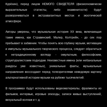
Курёхин), перед лицом НЕМОГО СВИДЕТЕЛЯ (физиогномически
выразительные статисты, либо знаменитости) будут
разворачиваться в экстравагантных местах и экзотической
атмосфере.
Авторы уверены, что музыкальная история XX века, включающая
такие имена, как Стравинский, Малер, Колтрейн, - до сих пор
пребывает в забвении. Чтобы понять всю глубину музыки, мотивации
и импульсы музыкального творческого процесса, следует обратиться
к нетрадиционному взгляду - оккультным, философским,
структуралистским подходам. Неизвестные имена (или небанальные
ракурсы уже известных), уникальные факты, музыкальные
направления воссоздают перед телезрителями неведомую картину
альтернативной истории музыки на рубеже тысячелетий.
В программах будут использованы видеоматериалы, фрагменты из
фильмов, интервью, игровые эпизоды, записи живых выступлений,
визуальный коллаж и т. д.