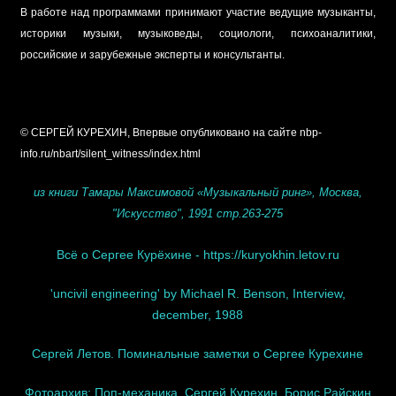
В работе над программами принимают участие ведущие музыканты,
историки музыки, музыковеды, социологи, психоаналитики,
российские и зарубежные эксперты и консультанты.
© СЕРГЕЙ КУРЕХИН, Впервые опубликовано на сайте nbp-
info.ru/nbart/silent_witness/index.html
из книги Тамары Максимовой «Музыкальный ринг», Москва,
"Искусство", 1991 стр.263-275
Всё о Сергее Курёхине - https://kuryokhin.letov.ru
'uncivil engineering' by Michael R. Benson, Interview,
december, 1988
Сергей Летов. Поминальные заметки о Сергее Курехине
Фотоархив: Поп-механика, Сергей Курехин, Борис Райскин