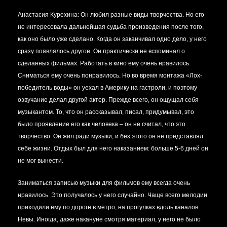
Анастасия Курехина:
Он любил разные виды творчества. Но его
не интересовала дальнейшая судьба произведения после того,
как оно было уже сделано. Когда он заканчивал одно дело, у него
сразу появлялось другое. Он практически не вспоминал о
сделанных фильмах. Работать в кино ему очень нравилось.
Сниматься ему очень понравилось. Но во время монтажа «Лох-
победитель воды» он уехал в Америку на гастроли, и поэтому
озвучание делал другой актер. Прежде всего, он ощущал себя
музыкантом. То, что он рассказывал, писал, придумывал, это
было проявление его как человека – он не считал, что это
творчество. Он жил ради музыки, и без этого он не представлял
себе жизни. Отдых был для него наказанием: больше 5-6 дней он
не мог вынести.
Заниматься записью музыки для фильмов ему всегда очень
нравилось. Это получалось у него случайно. Чаще всего мелодии
приходили ему по дороге в метро, на прогулках вдоль каналов
Невы. Иногда, даже накануне смотря материал, у него не было