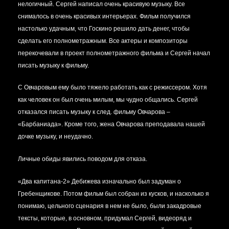
нелогичный. Сергей написал очень красивую музыку. Все
снималось в очень красивых интерьерах. Фильм получился
настолько удачным, что Госкино решило дать денег, чтобы
сделать его полнометражным. Все актеры и композиторы
перекочевали в проект полнометражного фильма и Сергей начал
писать музыку к фильму.
С Овчаровым ему было тяжело работать как с режиссером. Хотя
как человек он был очень милым, мы чудно общались. Сергей
отказался писать музыку к след. фильму Овчарова –
«Барбаниада». Кроме того, жена Овчарова преподавала нашей
дочке музыку, и неудачно.
Личные обиды явились поводом для отказа.
«Два капитана-2» Дебижева изначально был задуман о
Гребенщикове. Потом фильм был собран из кусков, и насколько я
понимаю, цельного сценария в нем не было, были закадровые
тексты, которые, в основном, придумал Сергей, видеоряд и