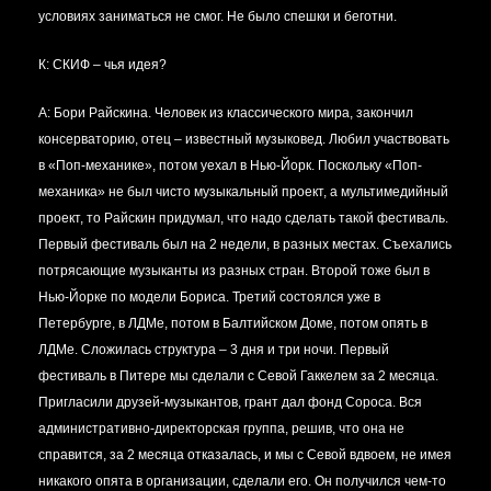
условиях заниматься не смог. Не было спешки и беготни.
К: СКИФ – чья идея?
А:
Бори Райскина. Человек из классического мира, закончил
консерваторию, отец – известный музыковед. Любил участвовать
в «Поп-механике», потом уехал в Нью-Йорк. Поскольку «Поп-
механика» не был чисто музыкальный проект, а мультимедийный
проект, то Райскин придумал, что надо сделать такой фестиваль.
Первый фестиваль был на 2 недели, в разных местах. Съехались
потрясающие музыканты из разных стран. Второй тоже был в
Нью-Йорке по модели Бориса. Третий состоялся уже в
Петербурге, в ЛДМе, потом в Балтийском Доме, потом опять в
ЛДМе. Сложилась структура – 3 дня и три ночи. Первый
фестиваль в Питере мы сделали с Севой Гаккелем за 2 месяца.
Пригласили друзей-музыкантов, грант дал фонд Сороса. Вся
административно-директорская группа, решив, что она не
справится, за 2 месяца отказалась, и мы с Севой вдвоем, не имея
никакого опята в организации, сделали его. Он получился чем-то