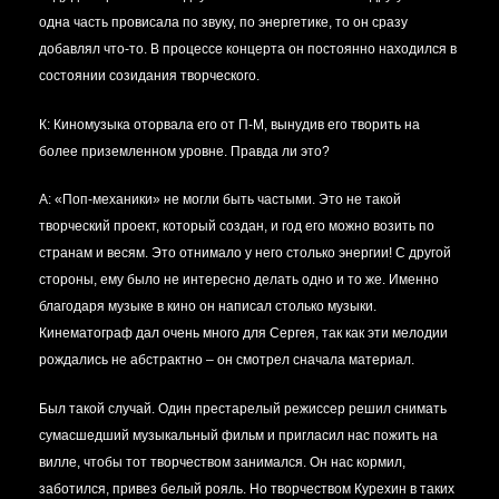
одна часть провисала по звуку, по энергетике, то он сразу
добавлял что-то. В процессе концерта он постоянно находился в
состоянии созидания творческого.
К: Киномузыка оторвала его от П-М, вынудив его творить на
более приземленном уровне. Правда ли это?
А:
«Поп-механики» не могли быть частыми. Это не такой
творческий проект, который создан, и год его можно возить по
странам и весям. Это отнимало у него столько энергии! С другой
стороны, ему было не интересно делать одно и то же. Именно
благодаря музыке в кино он написал столько музыки.
Кинематограф дал очень много для Сергея, так как эти мелодии
рождались не абстрактно – он смотрел сначала материал.
Был такой случай. Один престарелый режиссер решил снимать
сумасшедший музыкальный фильм и пригласил нас пожить на
вилле, чтобы тот творчеством занимался. Он нас кормил,
заботился, привез белый рояль. Но творчеством Курехин в таких