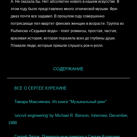
А:
Не сказала бы. Нет абсолютно нового в нашем искусстве. В
этом году было представлено много этнической музыки. Фри-
джаз почти все задавил. В прошлом году совершенно
потрясающе пел квартет финских женщин в возрасте. Группа из
Рыбинска «Седьмая вода» - поют романсы, простая, частая,
красивая история, которая поразила всех до глубины души.
Плакали люди, которые пришли слушать рок-н-ролл.
СОДЕРЖАНИЕ
ВСЕ О СЕРГЕЕ КУРЕХИНЕ
Тамара Максимова. Из книги "Музыкальный ринг"
'uncivil engineering' by Michael R. Benson, Interview, December,
1988
Сергей Летов. Поминальные заметки о Сергее Курехине