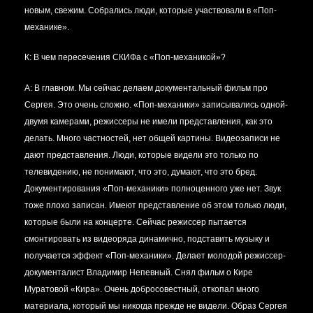
новым, свежим. Собрались люди, которые участвовали в «Поп-
механике».
К: В чем пересечения СКИФа с «Поп-механикой»?
А:
В главном. Мы сейчас делаем документальный фильм про
Сергея. Это очень сложно. «Поп-механики» записывались одной-
двумя камерами, режиссеры не имели представления, как это
делать. Много частностей, нет общей картины. Видеозаписи не
дают представления. Люди, которые видели это только по
телевидению, не понимают, что это, думают, что это бред.
Документирования «Поп-механики» полноценного уже нет. Звук
тоже плохо записан. Имеют представление об этом только люди,
которые были на концерте. Сейчас режиссер пытается
смонтировать из видеоряда динамично, подставить музыку и
получается эффект «Поп-механики». Делает молодой режиссер-
документалист Владимир Непевный. Снял фильм о Кире
Муратовой «Кира». Очень добросовестный, откопал много
материала, который мы никогда прежде не видели. Образ Сергея