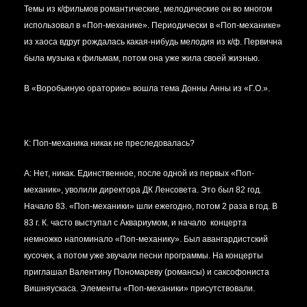
Темы из к/фильмов романтические, мелодические он во многом
использовал в «Поп-механике». Периодически в «Поп-механике»
из хаоса вдруг рождалась какая-нибудь мелодия из к/ф. Первична
была музыка к фильмам, потом она уже жила своей жизнью.
В «Воробьиную ораторию» вошла тема Донны Анны из «Г.О.».
К: Поп-механика никак не преследовалась?
А:
Нет, никак. Единственное, после одной из первых «Поп-
механик», уволили директора ДК Ленсовета. Это был 82 год.
Начало 83. «Поп-механики» шли ежегодно, потом 2 раза в год. В
83 г. К. часто выступал с Аквариумом, и начало концерта
немножко напоминало «Поп-механику». Был авангардистский
кусочек, а потом уже звучали песни программы. На концерты
приглашал Валентину Пономареву (романсы) и саксофониста
Вишняускаса. Элементы «Поп-механики» присутствовали.