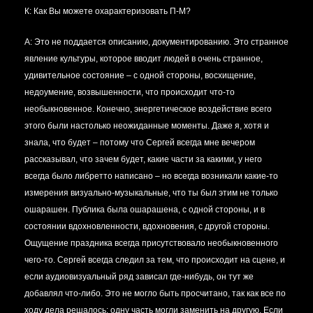
К: Как Вы можете охарактеризовать П-М?
А:
Это не поддается описанию, документированию. Это странное
явление культуры, которое вводит людей в очень странное,
удивительное состояние – с одной стороны, восхищение,
недоумение, возвышенности, что происходит что-то
необыкновенное. Конечно, энергетическое воздействие всего
этого были настолько неожиданные моменты. Даже я, хотя и
знала, что будет – потому что Сергей всегда мне вечером
рассказывал, что зачем будет, какие части за какими, у него
всегда было либретто написано – но всегда возникали какие-то
измерения визуально-музыкальные, что ты был этим не только
ошарашен. Публика была ошарашена, с одной стороны, и в
состоянии вдохновленности, вдохновения, с другой стороны.
Ощущение праздника всегда присутствовало необыкновенного
чего-то. Сергей всегда следил за тем, что происходит на сцене, и
если аудиовизуальный ряд зависал где-нибудь, он тут же
добавлял что-либо. Это не могло быть просчитано, так как все по
ходу дела решалось: одну часть могли заменить на другую. Если