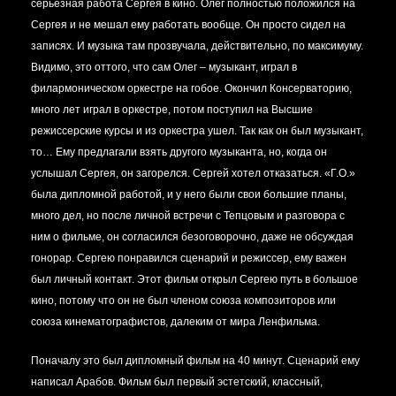
серьезная работа Сергея в кино. Олег полностью положился на
Сергея и не мешал ему работать вообще. Он просто сидел на
записях. И музыка там прозвучала, действительно, по максимуму.
Видимо, это оттого, что сам Олег – музыкант, играл в
филармоническом оркестре на гобое. Окончил Консерваторию,
много лет играл в оркестре, потом поступил на Высшие
режиссерские курсы и из оркестра ушел. Так как он был музыкант,
то… Ему предлагали взять другого музыканта, но, когда он
услышал Сергея, он загорелся. Сергей хотел отказаться. «Г.О.»
была дипломной работой, и у него были свои большие планы,
много дел, но после личной встречи с Тепцовым и разговора с
ним о фильме, он согласился безоговорочно, даже не обсуждая
гонорар. Сергею понравился сценарий и режиссер, ему важен
был личный контакт. Этот фильм открыл Сергею путь в большое
кино, потому что он не был членом союза композиторов или
союза кинематографистов, далеким от мира Ленфильма.
Поначалу это был дипломный фильм на 40 минут. Сценарий ему
написал Арабов. Фильм был первый эстетский, классный,