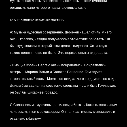
музыкальная часть. Все вместе сложилось в такой смешной
организм, жанр которого назвать очень сложно.
К: А «Комплекс невменяемости»?
А:
Музыка чудесная совершенно. Дебижев нашел стиль, у него
очень красиво, изящно получалось в этом стиле работать. Он
был художником, который стал делать видеоарт. Хотя тогда
такого понятия еще не было. Это первые опыты видеоарта.
«Пьющие кровь» Сергею очень понравились. Понравились
актеры – Марина Влади и Бонатас Банионис. Там звучит
замечательный вальс. Может, он ожидал чего-то другого, но ведь
фильм был сделан на советские средства – если бы в Голливуде,
он был бы шикарнее гораздо.
С Соловьевым ему очень нравилось работать. Как с симпатичным
человеком, и как с режиссером. Он написал музыку к спектаклю и
отдельно к фильму.