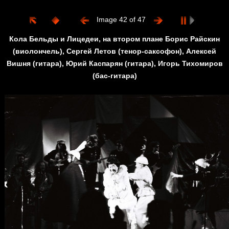
Image 42 of 47
Кола Бельды и Лицедеи, на втором плане Борис Райскин
(виолончель), Сергей Летов (тенор-саксофон), Алексей
Вишня (гитара), Юрий Каспарян (гитара), Игорь Тихомиров
(бас-гитара)