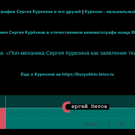
рафии Сергея Курехина и его друзей
|
Курехин - музыкальный
мен Сергея Курёхина в отечественном кинематографе конца 80
. «Поп-механика Сергея Курехина как заявление т
Еще о Курехине на https://kuryokhin.letov.ru