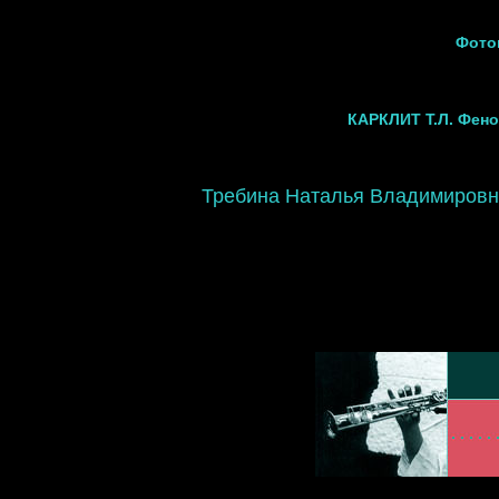
Фотог
КАРКЛИТ Т.Л. Фено
Требина Наталья Владимировна