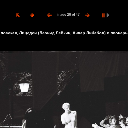
Image 29 of 47
лосская, Лицедеи (Леонид Лейкин, Анвар Либабов) и пионер