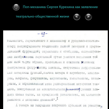
Поп-механика Сергея Курехина как заявление
театрально-общественной жизни