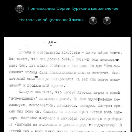
Поп-механика Сергея Курехина как заявление
театрально-общественной жизни