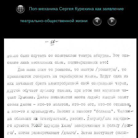
Поп-механика Сергея Курехина как заявление
театрально-общественной жизни