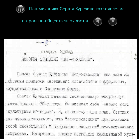
Поп-механика Сергея Курехина как заявление
театрально-общественной жизни